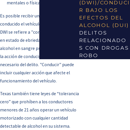
(DWI)/CONDUCI
mentales o físicas.
R BAJO LOS
Es posible recibir un DWI sin haber
EFECTOS DEL
conducido el vehículo. La ley indica que
ALCOHOL (DUI)
DWI se refiere a "conducir" un vehículo
DELITOS
RELACIONADO
en estado de ebriedad o con un nivel de
S CON DROGAS
alcohol en sangre prohibido, por lo que
ROBO
la acción de conducir no es un requisito
necesario del delito. "Conducir" puede
incluir cualquier acción que afecte el
funcionamiento del vehículo.
Texas también tiene leyes de “tolerancia
cero” que prohíben a los conductores
menores de 21 años operar un vehículo
motorizado con cualquier cantidad
detectable de alcohol en su sistema.