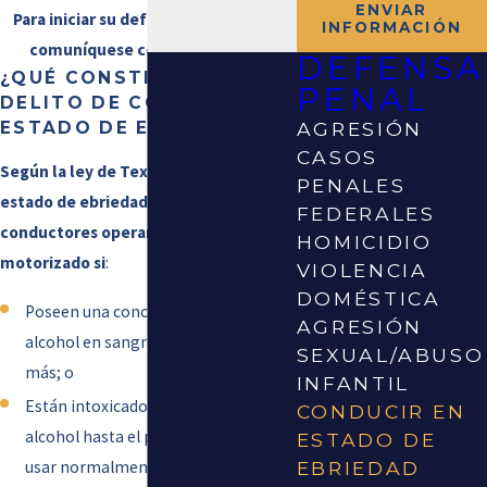
ENVIAR
Para iniciar su defensa por DWI/DUI,
INFORMACIÓN
comuníquese con Kelley Legal.
DEFENSA
¿QUÉ CONSTITUYE UN
PENAL
DELITO DE CONDUCIR EN
ESTADO DE EBRIEDAD?
AGRESIÓN
CASOS
Según la ley de Texas, conducir en
PENALES
estado de ebriedad (DWI) prohíbe a los
FEDERALES
conductores operar un vehículo
HOMICIDIO
motorizado si
:
VIOLENCIA
DOMÉSTICA
Poseen una concentración de
AGRESIÓN
alcohol en sangre (BAC) de 0,08% o
SEXUAL/ABUSO
más; o
INFANTIL
Están intoxicados por drogas o
CONDUCIR EN
alcohol hasta el punto de no poder
ESTADO DE
usar normalmente sus facultades
EBRIEDAD