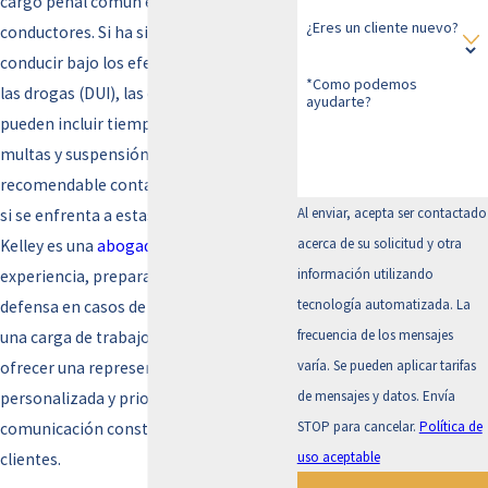
cargo penal común entre los
¿Eres un cliente nuevo?
conductores. Si ha sido arrestado por
conducir bajo los efectos del alcohol o
*Como podemos
las drogas (DUI), las consecuencias
ayudarte?
pueden incluir tiempo en prisión,
multas y suspensión de la licencia. Es
recomendable contactar a Kelley Legal
Al enviar, acepta ser contactado
si se enfrenta a estas situaciones. Erin
acerca de su solicitud y otra
Kelley es una
abogada defensora
con
información utilizando
experiencia, preparada para manejar su
tecnología automatizada. La
defensa en casos de DUI. Ella mantiene
frecuencia de los mensajes
una carga de trabajo menor para
varía. Se pueden aplicar tarifas
ofrecer una representación
de mensajes y datos. Envía
personalizada y prioriza la
STOP para cancelar.
Política de
comunicación constante con sus
uso aceptable
clientes.