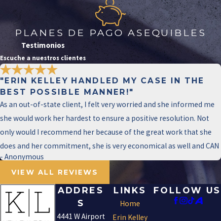
PLANES DE PAGO ASEQUIBLES
Testimonios
Escuche a nuestros clientes
"ERIN KELLEY HANDLED MY CASE IN THE
BEST POSSIBLE MANNER!"
As an out-of-state client, I felt very worried and she informed me
she would work her hardest to ensure a positive resolution. Not
only would I recommend her because of the great work that she
does and her commitment, she is very economical as well and CAN
- Anonymous
VIEW ALL REVIEWS
ADDRES
LINKS
FOLLOW US
S
Home
4441 W Airport
Erin Kelley