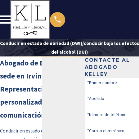
Conducir en estado de ebriedad (DWI)/conducir bajo los efectos
del alcohol (DUI)
CONTACTE AL
Abogado de DWI/DUI con
ABOGADO
sede en Irving
KELLEY
*Primer nombre
Representación legal
*Apellido
personalizada y
comunicación eficiente
*Número de teléfono
Conducir en estado de ebriedad es un
*Correo electrónico